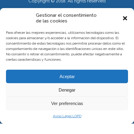
Copyright © 2018. All rights reserved
Gestionar el consentimiento
de las cookies
INFORMACIÓN
Para ofrecer las mejores experiencias, utilizamos tecnologías como las
Calle Alberola 51. Entresuelo. 03007 Alicante
cookies para almacenar y/o acceder a la información del dispositivo. El
consentimiento de estas tecnologías nos permitirá procesar datos como el
Citas 667 375 119
comportamiento de navegación o las identificaciones únicas en este sitio.
No consentir o retirar el consentimiento, puede afectar negativamente a
carlososteopatia37@gmail.com
ciertas características y funciones.
INFORMACIÓN
Aceptar
Denegar
Política de Cookies
Ver preferencias
WEBMASTER
Aviso Legal LOPD
OlgaComunicacion.