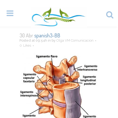
30 Abr
spanish3-BB
Posted at 09:54h
in
by
Olga VM Comunicacion
0
Likes