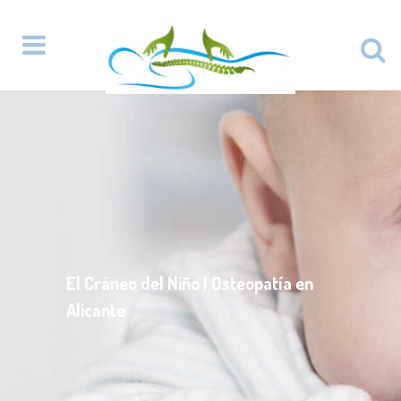
El Cráneo del Niño | Osteopatía en
Alicante