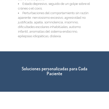
Estado depresivo, seguido de un golpe sobre el
cráneo o el coxis.
Perturbaciones del comportamiento sin razón
aparente: nerviosismo excesivo, agresividad no
justificada, apatía, somnolencia, insomnio,
dificultades escolares inhabitúales, autismo
infantil, anomalías del sistema endocrino,
epilepsias idiopáticas, dislexia.
Soluciones personalizadas para Cada
Paciente