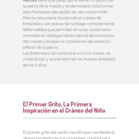
nacido
tiene que pasar por el estrecho pasillo de
la pelvis de la madre y es demasiado voluminoso
para franquear ese pasillo sin ser comprimido.
Pero la naturaleza ha previsto al cráneo de
fontanelas, son placas de cartílago cómodamente
deformables que permiten en unas condiciones
normales el cabalgamiento natural de los huesos
del cráneo y el paso sin problemas del estrecho
inferior de la pelvis.
Las fontanelas van a cerrarse a los 18 meses, se
mineralizan y se transforman en huesos alrededor
de los 7 años.
El Primer Grito, La Primera
Inspiración en el Cráneo del Niño
El primer grito del recién nacido que manifiesta el
desplazamiento de sus pulmones, contribuye a