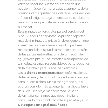
volver a poner los huesos del cráneo en una
posición más conforme, gracias al aumento de la
presión interna que tiende a dilatar el volumen del
cráneo. El oxígeno llega entonces a su cerebro, no
más por la sangre maternal que por la circulación
pulmonar.
Esos minutos son cruciales para el cerebro del
niño. Sus células nerviosas no pueden soportar
más de 8 minutos la privación de oxígeno sin que
aparezcan lesiones irreversibles. Un parto en
malas condiciones puede atraer por compresión
de las partes, entre ellas, una deformación del
agujero occipital y una irritación o compresión de
la médula espinal, responsable de perturbaciones
de la marcha o parálisis de los miembros.
Las
lesiones craneanas
atraen deformaciones
de la cabeza y del rostro. Una joroba anormal, un
canal hueco o cima, un ojo más grande que el
otro, un pómulo más saliente, la mandíbula fuera
de su eje, una oreja más separada, la nariz
deformada, son signos que deben incitar a
consultar lo más pronto posible al pediatra y a un
Osteópata Integral cualificado
.