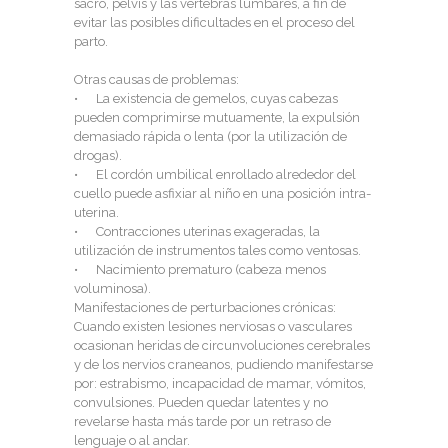
sacro, pelvis y las vértebras lumbares, a fin de
evitar las posibles dificultades en el proceso del
parto.
Otras causas de problemas:
• La existencia de gemelos, cuyas cabezas
pueden comprimirse mutuamente, la expulsión
demasiado rápida o lenta (por la utilización de
drogas).
• El cordón umbilical enrollado alrededor del
cuello puede asfixiar al niño en una posición intra-
uterina.
• Contracciones uterinas exageradas, la
utilización de instrumentos tales como ventosas.
• Nacimiento prematuro (cabeza menos
voluminosa).
Manifestaciones de perturbaciones crónicas:
Cuando existen lesiones nerviosas o vasculares
ocasionan heridas de circunvoluciones cerebrales
y de los nervios craneanos, pudiendo manifestarse
por: estrabismo, incapacidad de mamar, vómitos,
convulsiones. Pueden quedar latentes y no
revelarse hasta más tarde por un retraso de
lenguaje o al andar.