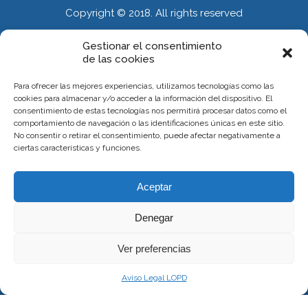
Copyright © 2018. All rights reserved
Gestionar el consentimiento
de las cookies
INFORMACIÓN
Para ofrecer las mejores experiencias, utilizamos tecnologías como las
Calle Alberola 51. Entresuelo. 03007 Alicante
cookies para almacenar y/o acceder a la información del dispositivo. El
consentimiento de estas tecnologías nos permitirá procesar datos como el
Citas 667 375 119
comportamiento de navegación o las identificaciones únicas en este sitio.
No consentir o retirar el consentimiento, puede afectar negativamente a
carlososteopatia37@gmail.com
ciertas características y funciones.
INFORMACIÓN
Aceptar
Denegar
Política de Cookies
Ver preferencias
WEBMASTER
Aviso Legal LOPD
OlgaComunicacion.