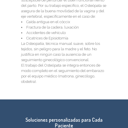
susceptible de perturbar el buen funcionamiento
del parto. Por su trabajo específico, el Osteópata se
asegura de la buena movilidad de la vagina y del
eje vertebral, específicamente en el caso de:
Caída antigua en el cóccix
Fractura de la cadera, luxación
Accidentes de vehículo
Cicatrices de Episiotomía
La Osteopatía, técnica manual suave, sobre los
tejidos, sin peligro para la madre y el feto. No
justifica en ningún caso la ausencia de un
seguimiento ginecológico convencional.
El trabajo del Osteópata se integra entonces de
modo completo en el seguimiento del embarazo
por el equipo médico (matrona, ginecólogo,
obstetra).
Soluciones personalizadas para Cada
Paciente