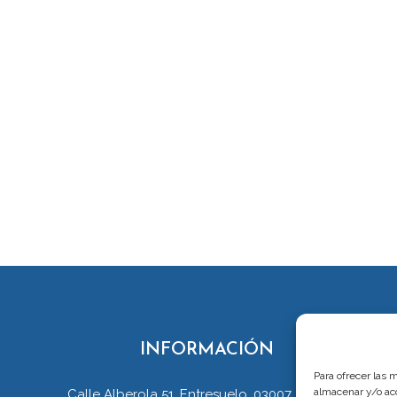
INFORMACIÓN
Para ofrecer las 
almacenar y/o acc
Calle Alberola 51. Entresuelo. 03007 Alicante