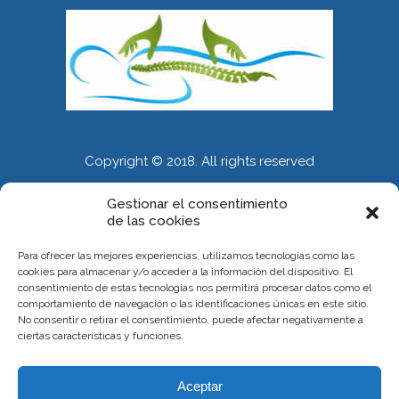
Copyright © 2018. All rights reserved
Gestionar el consentimiento
de las cookies
INFORMACIÓN
Para ofrecer las mejores experiencias, utilizamos tecnologías como las
Calle Alberola 51. Entresuelo. 03007 Alicante
cookies para almacenar y/o acceder a la información del dispositivo. El
consentimiento de estas tecnologías nos permitirá procesar datos como el
Citas 667 375 119
comportamiento de navegación o las identificaciones únicas en este sitio.
No consentir o retirar el consentimiento, puede afectar negativamente a
carlososteopatia37@gmail.com
ciertas características y funciones.
INFORMACIÓN
Aceptar