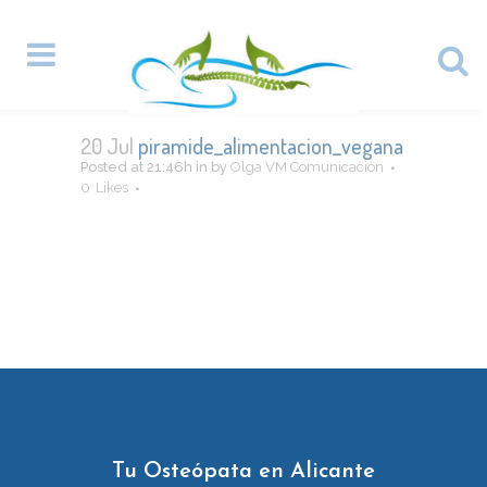
20 Jul
piramide_alimentacion_vegana
Posted at 21:46h
in
by
Olga VM Comunicacion
0
Likes
Tu Osteópata en Alicante