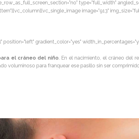
row_as_full_screen_section="no" type="full_width" angled_sec
ern"][vc_column][vc_single_image image="913" img_size="fu
position="left" gradient_color="yes" width_in_percentages="ye
para el cráneo del niño
. En el nacimiento, el cráneo del 
iado voluminoso para franquear ese pasillo sin ser comprimido