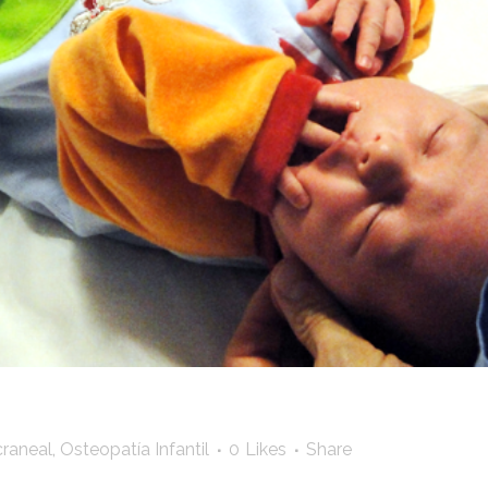
craneal
,
Osteopatía Infantil
0
Likes
Share