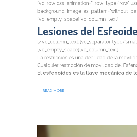
[vc_row css_animation="" row_type="row" use_
background_image_as_pattern="without_patt
[vc_empty_space][vc_column_text]
Lesiones del Esfeoid
[/vc_column_text][vc_separator type="small" 
[vc_empty_space][vc_column_text]
La restricción es una debilidad de la movilida
Cualquier restricción de movilidad del Esfe
El
esfenoides
es la llave mecánica de
READ MORE