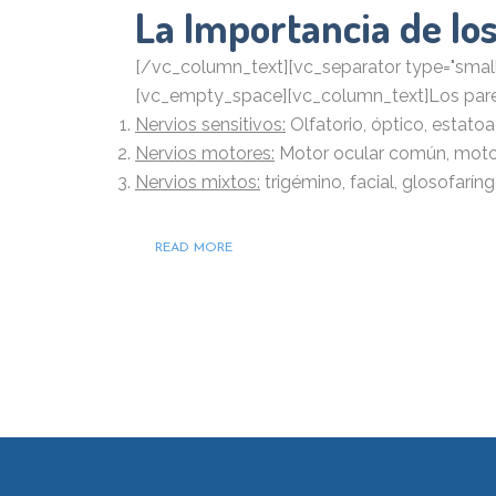
La Importancia de lo
[/vc_column_text][vc_separator type="small" 
[vc_empty_space][vc_column_text]Los pares 
Nervios sensitivos:
Olfatorio, óptico, estatoa
Nervios motores:
Motor ocular común, motor 
Nervios mixtos:
trigémino, facial, glosofarín
READ MORE