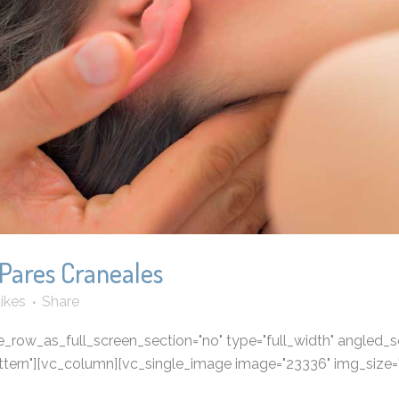
 Pares Craneales
ikes
Share
row_as_full_screen_section="no" type="full_width" angled_sec
ern"][vc_column][vc_single_image image="23336" img_size="f