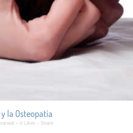
 y la Osteopatía
craneal
0
Likes
Share