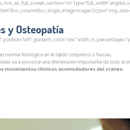
row_as_full_screen_section="no" type="full_width" angled_sec
ern"][vc_column][vc_single_image image="23300" img_size="f
es y Osteopatía
position="left" gradient_color="yes" width_in_percentages="ye
d normal fisiológica en el tejido conjuntivo o fascias.
noides va a provocar una disminución importante de todo el s
 los movimientos rítmicos acomodadores del cráneo
.