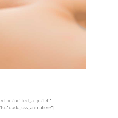
tion="no" text_align="left"
ull" qode_css_animation=""]