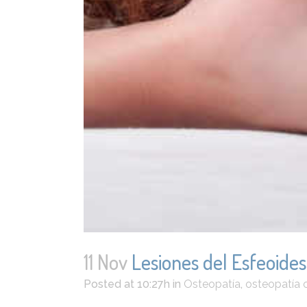
11 Nov
Lesiones del Esfeoides
Posted at 10:27h
in
Osteopatía
,
osteopatía 