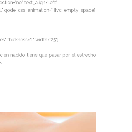
tion="no" text_align="left"
ll" qode_css_animation=""][vc_empty_space]
s" thickness="1" width="25"]
recién nacido tiene que pasar por el estrecho
.