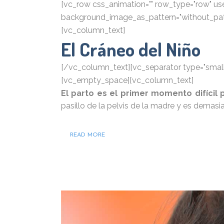
[vc_row css_animation="" row_type="row" use_
background_image_as_pattern="without_patt
[vc_column_text]
El Cráneo del Niño
[/vc_column_text][vc_separator type="small" 
[vc_empty_space][vc_column_text]
El parto es el primer momento difícil 
pasillo de la pelvis de la madre y es demas
READ MORE