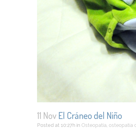
11 Nov
El Cráneo del Niño
Posted at 10:27h
in
Osteopatía
,
osteopatía 