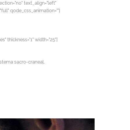
tion="no" text_align="left"
ull" qode_css_animation=""]
s" thickness="1" width="25"]
istema sacro-craneal.