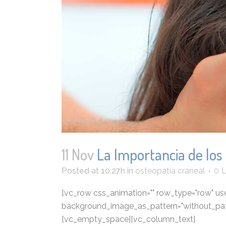
11 Nov
La Importancia de los
Posted at 10:27h
in
osteopatía craneal
0
L
[vc_row css_animation="" row_type="row" use_
background_image_as_pattern="without_patt
[vc_empty_space][vc_column_text]