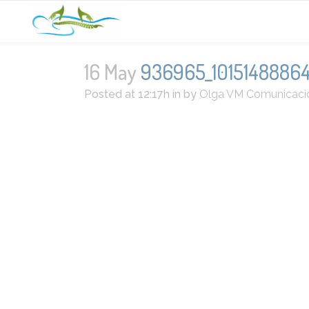
16 May
936965_1015148886
Posted at 12:17h
in
by
Olga VM Comunicaci