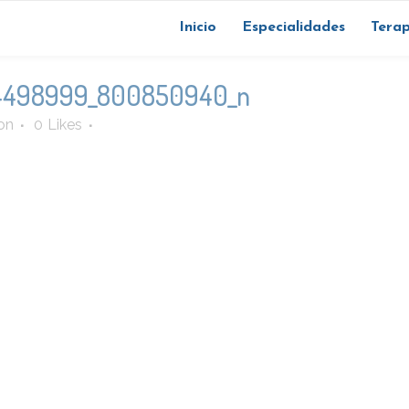
Inicio
Especialidades
Terap
4498999_800850940_n
on
0
Likes