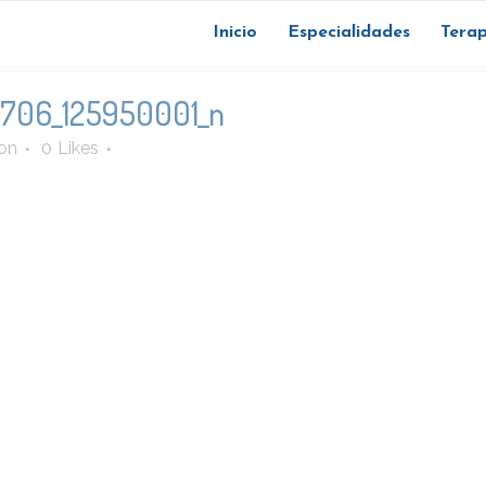
Inicio
Especialidades
Terap
706_125950001_n
on
0
Likes